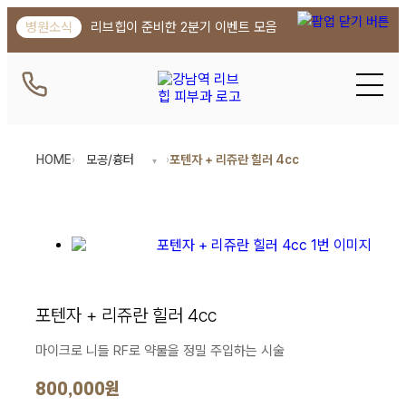
강남역 피부과 리브힙의원 | 포텐자 +
병원소식
리브힙이 준비한 2분기 이벤트 모음
병원소식
프리미엄 리프팅 울써탄
병원소식
실리프팅의 정점 압토스 런칭
병원소식
승모근, 종아리 관리에 디스포트 보톡스
HOME
모공/흉터
포텐자 + 리쥬란 힐러 4cc
›
›
병원소식
가장 완벽한 날, 가장 눈부신 당신을 위해 웨딩 패키지
병원소식
리브힙만의 정교한 핸드스킬 바디 컨투어링
병원소식
피부 톤부터 결, 속광까지 한 번에 끝내는 봄 스페셜
병원소식
프리미엄 멤버십 런칭 안내
포텐자 + 리쥬란 힐러 4cc
병원소식
아플까봐 미룬 시술, 괜찮아요 무통주사
마이크로 니들 RF로 약물을 정밀 주입하는 시술
병원소식
리무진 서비스로 여러분의 귀한 시간 소중하게
800,000원
병원소식
LIBHIB VIP 전용 회원권을 소개합니다!