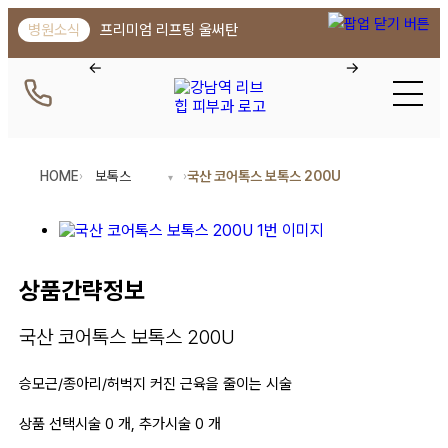
강남역 피부과 리브힙의원 | 국산 코
병원소식
프리미엄 리프팅 울써탄
HOME
보톡스
국산 코어톡스 보톡스 200U
›
›
상품간략정보
국산 코어톡스 보톡스 200U
승모근/종아리/허벅지 커진 근육을 줄이는 시술
상품 선택시술 0 개, 추가시술 0 개