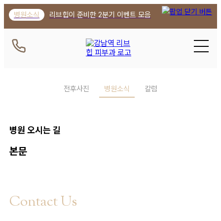
강남역 피부과 리브힙의원 | 병원 오
병원소식
리브힙이 준비한 2분기 이벤트 모음
병원소식
프리미엄 리프팅 울써탄
병원소식
실리프팅의 정점 압토스 런칭
병원소식
승모근, 종아리 관리에 디스포트 보톡스
전후사진
병원소식
칼럼
병원소식
가장 완벽한 날, 가장 눈부신 당신을 위해 웨딩 패키지
병원소식
리브힙만의 정교한 핸드스킬 바디 컨투어링
병원 오시는 길
병원소식
피부 톤부터 결, 속광까지 한 번에 끝내는 봄 스페셜
본문
병원소식
프리미엄 멤버십 런칭 안내
병원소식
아플까봐 미룬 시술, 괜찮아요 무통주사
병원소식
리무진 서비스로 여러분의 귀한 시간 소중하게
Contact Us
병원소식
LIBHIB VIP 전용 회원권을 소개합니다!