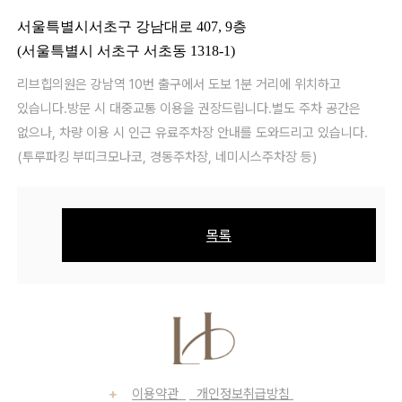
병원소식
활력을 위한 새로운 선택, NAD+ 런칭 이벤트 안내
서울특별시서초구 강남대로 407, 9층
(서울특별시 서초구 서초동 1318-1)
병원소식
병원 오시는 길
리브힙의원은 강남역 10번 출구에서 도보 1분 거리에 위치하고
있습니다.
방문 시 대중교통 이용을 권장드립니다.
별도 주차 공간은
없으나, 차량 이용 시 인근 유료주차장 안내를 도와드리고 있습니다.
(투루파킹 부띠크모나코, 경동주차장, 네미시스주차장 등)
목록
+
이용약관
개인정보취급방침