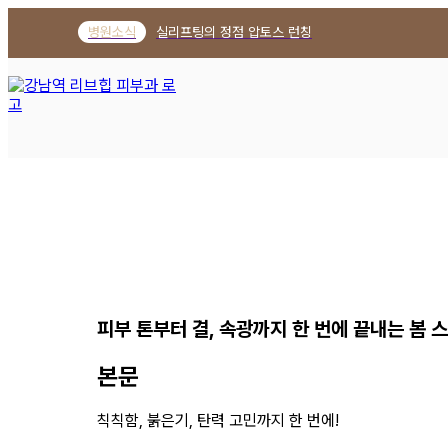
강남역 피부과 리브힙의원 | 피부 톤
병원소식
실리프팅의 정점 압토스 런칭
피부 톤부터 결, 속광까지 한 번에 끝내는 봄 
본문
칙칙함, 붉은기, 탄력 고민까지 한 번에!