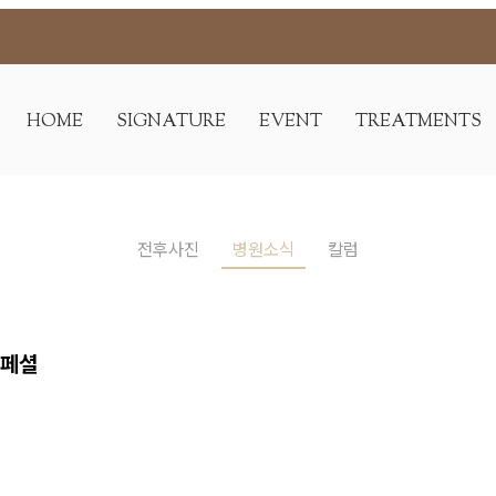
부터 결, 속광까지 한 번에 끝내는 봄
HOME
SIGNATURE
EVENT
TREATMENTS
전후사진
병원소식
칼럼
스페셜