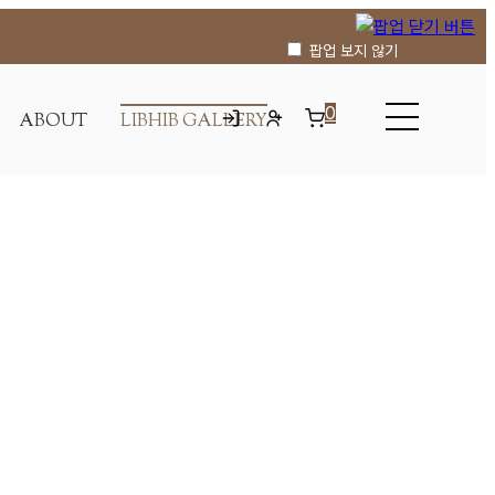
 스페셜 > 병원소식
병원소식
승모근, 종아리 관리에 디스포트 보톡스
팝업 보지 않기
0
ABOUT
LIBHIB GALLERY