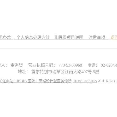
用条款
个人信息处理方针
非医保项目说明
注意事项
返
责人： 金秀贤
营业执照号码： 770-53-00968
电话： 02-6204-
地址： 首尔特别市瑞草区江南大路407号 9层
ⓒ江南站 LIBHIB 医院｜高端设计型医美诊所, HIVE DESIGN
ALL RIGHT