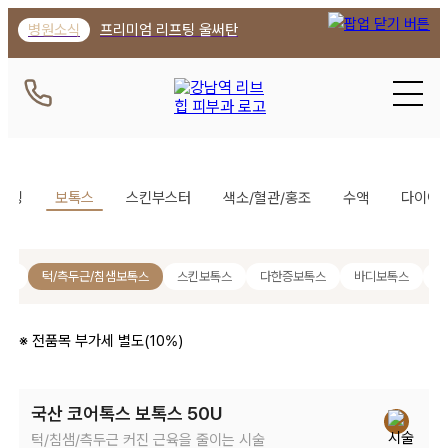
강남역 피부과 리브힙의원 | 턱/측
병원소식
프리미엄 리프팅 울써탄
프팅
보톡스
스킨부스터
색소/혈관/홍조
수액
다이어
톡스
턱/측두근/침샘보톡스
스킨보톡스
다한증보톡스
바디보톡스
디
※ 전품목 부가세 별도(10%)
국산 코어톡스 보톡스 50U
턱/침샘/측두근 커진 근육을 줄이는 시술